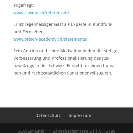
ange­fragt:
www.clavem.ch/referenzen/
Er ist regelmäs­siger Gast als Experte in Rund­funk
und Fernse­hen:
www.prison-academy.ch/statements/
Sein Antrieb und seine Moti­va­tion bilden die stetige
Verbesserung und Pro­fes­sion­al­isierung des Jus­
tizvol­lzugs in der Schweiz. Er ste­ht für einen huma­
nen und rechtsstaatlichen Sank­tio­nen­vol­lzug ein.
Datenschutz
Impressum
CLAVEM GmbH | Gänsebergstrasse 24 | CH-3186