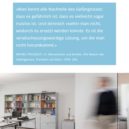
«Man kennt alle Nachteile des Gefängnisses:
dass es gefährlich ist, dass es vielleicht sogar
nutzlos ist. Und dennoch «sieht» man nicht,
wodurch es ersetzt werden könnte. Es ist die
verabscheuungswürdige Lösung, um die man
nicht herumkommt.»
MICHEL FOUCAULT, in: Überwachen und Strafen, Die Geburt des
Gefäng­niss­es, Frank­furt am Main, 1994, 296.