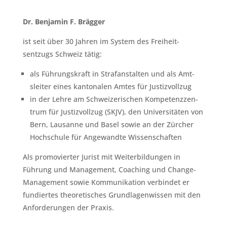
Dr. Ben­jamin F. Bräg­ger
ist seit über 30 Jahren im Sys­tem des Frei­heit­
sentzugs Schweiz tätig:
als Führungskraft in Strafanstal­ten und als Amt­
sleit­er eines kan­tonalen Amtes für Jus­tizvol­lzug
in der Lehre am Schweiz­erischen Kom­pe­tenzzen­
trum für Jus­tizvol­lzug (SKJV), den Uni­ver­sitäten von
Bern, Lau­sanne und Basel sowie an der Zürcher
Hochschule für Ange­wandte Wis­senschaften
Als pro­moviert­er Jurist mit Weit­er­bil­dun­gen in
Führung und Man­age­ment, Coach­ing und Change-
Man­age­ment sowie Kom­mu­nika­tion verbindet er
fundiertes the­o­retis­ches Grund­la­gen­wis­sen mit den
Anforderun­gen der Prax­is.