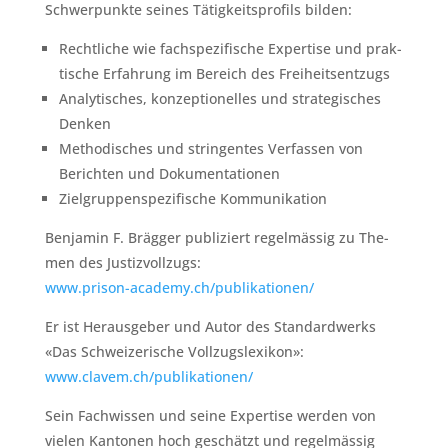
Schw­er­punk­te seines Tätigkeit­spro­fils bilden:
Rechtliche wie fach­spez­i­fis­che Exper­tise und prak­
tis­che Erfahrung im Bere­ich des Frei­heit­sentzugs
Ana­lytis­ches, konzep­tionelles und strate­gis­ches
Denken
Method­is­ches und strin­gentes Ver­fassen von
Bericht­en und Doku­men­ta­tio­nen
Ziel­grup­pen­spez­i­fis­che Kom­mu­nika­tion
Ben­jamin F. Bräg­ger pub­liziert regelmäs­sig zu The­
men des Jus­tizvol­lzugs:
www.prison-academy.ch/publikationen/
Er ist Her­aus­ge­ber und Autor des Stan­dard­w­erks
«Das Schweiz­erische Vol­lzugslexikon»:
www.clavem.ch/publikationen/
Sein Fach­wis­sen und seine Exper­tise wer­den von
vie­len Kan­to­nen hoch geschätzt und regelmäs­sig