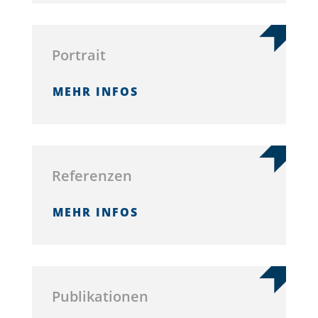
Por­trait
MEHR INFOS
Ref­eren­zen
MEHR INFOS
Pub­lika­tio­nen