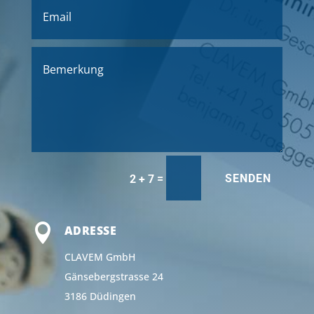
SENDEN
=
2 + 7

ADRESSE
CLAVEM GmbH
Gänse­bergstrasse 24
3186 Düdin­gen