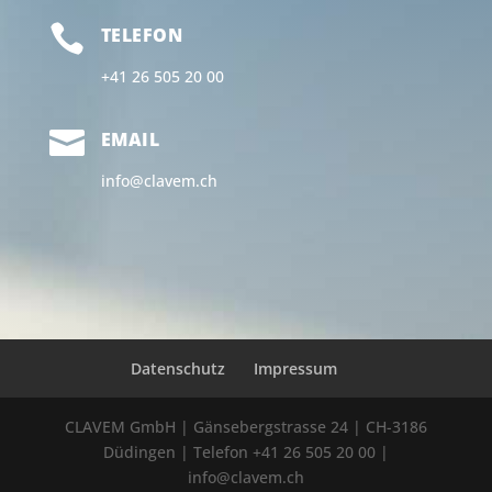

TELEFON
+41 26 505 20 00

EMAIL
info@clavem.ch
Datenschutz
Impressum
CLAVEM GmbH | Gänsebergstrasse 24 | CH-3186
Düdingen | Telefon +41 26 505 20 00 |
info@clavem.ch